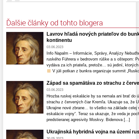
Ďalšie články od tohto blogera
Lavrov hľadá nových priateľov do bunkr
kontinentu
03.06.2023
Info Napalm – Informácie, Správy, Analýzy Nebuďte
ruského Führera v bedrovom rúške a s oštepom: Put
vydáva za ich priateľa, pretože… sú jediní, ktorých 
V júli potkan z bunkra organizuje summit „Rusko – 
Západ sa spamätáva zo strachu z červ
03.06.2023
Hrozba ruskej eskalácie by sa nemala ani brať do
strachu z červených čiar Kremľa. Ukazuje sa, že 
Ukrajine nové zbrane… to všetko na základe celej 
eskalácie vojny“. Teraz sa ukazuje, že veda je po
predstieranej agresivity Moskvy. Bidenova [...]
Ukrajinská hybridná vojna na území r
30.05.2023