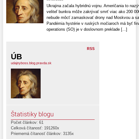
Ukrajina začala hybridnú vojnu. Američania to nazý
veliteľ bunkra môže zakrývať smrť viac ako 200 000
nebude môcť zamaskovať drony nad Moskvou a sabo
Pandémia hystérie v ruských močiaroch má byť finál
operations (SO) je v doslovnom preklade [...]
RSS
ÚB
udajnyboss.blog.pravda.sk
Štatistiky blogu
Počet článkov: 61
Celková čítanosť: 191260x
Priemerná čítanosť článkov: 3135x