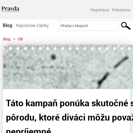
Registrácia
Prihlásenie
Blog
Najnovšie články
Najčítanejšie články
Blog
>
ÚB
Najkomentovanejšie články
>
Táto kampaň ponúka skutočné scény z pôrodu, ktoré diváci môžu považovať
Zoznam blogov
za nepríjemné
Komerčné blogy
Táto kampaň ponúka skutočné 
pôrodu, ktoré diváci môžu pova
nepríjemné