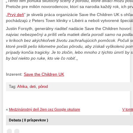
„Tento film ponúka skutočný scény z pôrodu, ktoré diváci môžu po
Pretože pre milión novorodencov, ktorí sa narodia každý rok, ich pr
„
Prvý deň
“ je skvelá práca organizácie Save the Children UK s ohľ
pochádzajú z Peters Town kliniky v Libérii a neboli vytvorené špec
Justin Forsyth, generálny riaditeľ nadácie Save the Children hovorí:
najviac nebezpečný a príliš veľa matiek dieťa porodí samo na podla
v kríkoch bez akýchkoľvek životu zachraňujúcich pomôcok. Počuli 
ktoré prešli pešo kilometre počas pôrodu, aby získali vyškolenú pom
prípady končia tragicky. Je to zločin, lebo mnoho z týchto úmrtí by s
by bol niekto po ruke, kto vie čo robiť.
„
Inzerent:
Save the Children UK
Tag:
Afrika
,
deti
,
pôrod
«
Medzinárodný deň žien cez Google okuliare
V tomt
Debata ( 0 príspevkov )