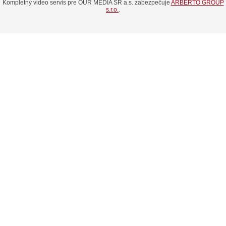
Kompletný video servis pre OUR MEDIA SR a.s. zabezpečuje
ARBERTO GROUP
s.r.o.
.