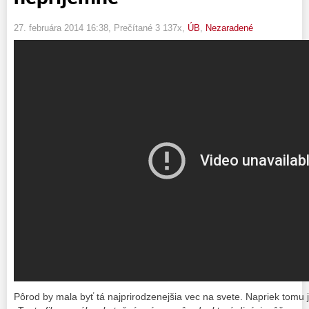
27. februára 2014 16:38
, Prečítané 3 137x,
ÚB
,
Nezaradené
Pôrod by mala byť tá najprirodzenejšia vec na svete. Napriek tomu 