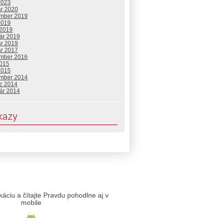
2023
ár 2020
mber 2019
2019
 2019
uár 2019
ár 2019
ár 2017
mber 2016
2015
2015
mber 2014
c 2014
uár 2014
kazy
likáciu a čítajte Pravdu pohodlne aj v
mobile