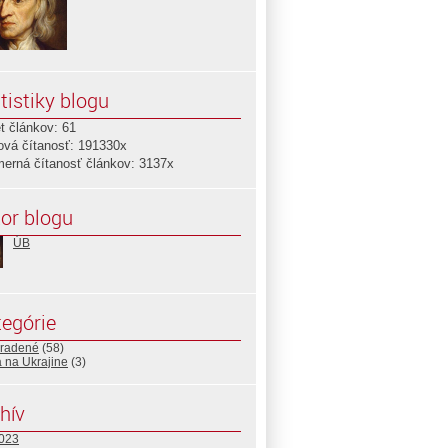
tistiky blogu
t článkov: 61
ová čítanosť: 191330x
merná čítanosť článkov: 3137x
or blogu
ÚB
egórie
radené
(58)
 na Ukrajine
(3)
hív
2023