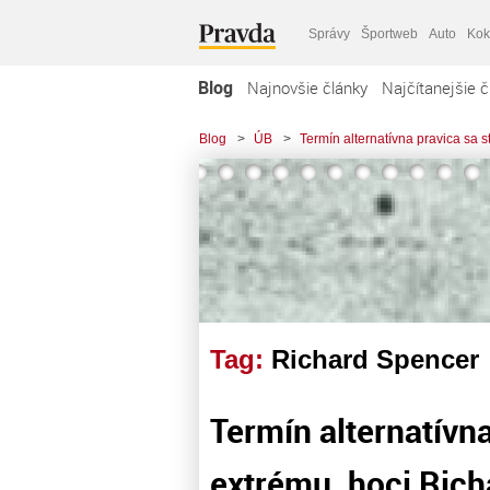
Správy
Športweb
Auto
Kok
Blog
Najnovšie články
Najčítanejšie č
Blog
>
ÚB
>
Termín alternatívna pravica sa 
Tag:
Richard Spencer
Termín alternatívn
extrému, hoci Rich