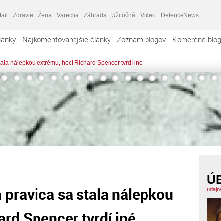
tail
Zdravie
Žena
Varecha
Záhrada
Užitočná
Video
DefenceNews
lánky
Najkomentovanejšie články
Zoznam blogov
Komerčné blog
stala nálepkou extrému, hoci Richard Spencer tvrdí iné
Ú
a pravica sa stala nálepkou
udajn
ard Spencer tvrdí iné