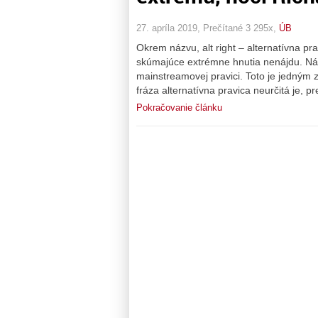
27. apríla 2019, Prečítané 3 295x,
ÚB
Okrem názvu, alt right – alternatívna pra
skúmajúce extrémne hnutia nenájdu. Názov
mainstreamovej pravici. Toto je jedným z
fráza alternatívna pravica neurčitá je, p
Pokračovanie článku