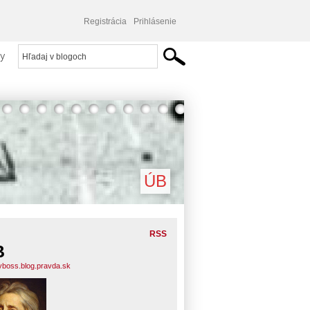
Registrácia
Prihlásenie
y
ÚB
RSS
B
yboss.blog.pravda.sk