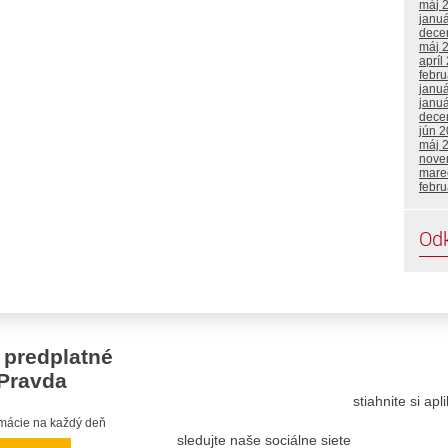
máj 
janu
dece
máj 
apríl
febr
janu
janu
dece
jún 
máj 
nove
mare
febr
Od
 predplatné
Pravda
stiahnite si ap
ormácie na každý deň
sledujte naše sociálne siete