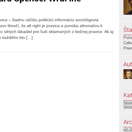
vica – žiadnu väčšiu politickú informáciu sociológovia
 tlmočí, že alt right je pravica a ponúka altrenatívu k
Šta
o silných lákadiel pre ľudí sklamaných z bežnej pravice. Ak aj
re každého kto […]
Poče
Celk
Prie
Aut
Kat
Neza
Vojna
Arc
jún 